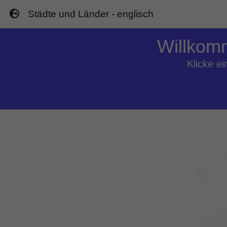
Städte und Länder - englisch
Städte und Länder - englisch
Willkomm
Klicke e