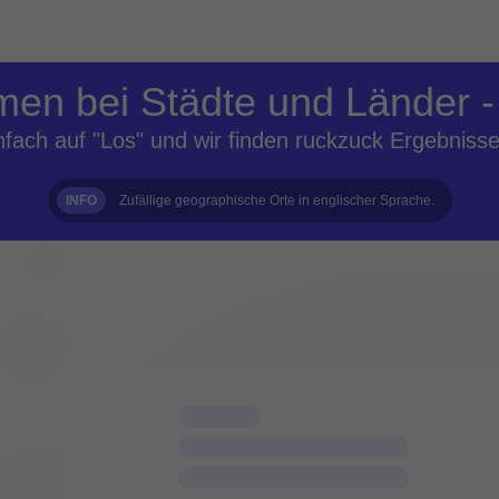
en bei Städte und Länder -
infach auf "Los" und wir finden ruckzuck Ergebnisse 
INFO
Zufällige geographische Orte in englischer Sprache.